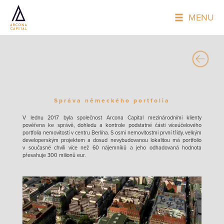
MENU
Správa německého portfolia
V lednu 2017 byla společnost Arcona Capital mezinárodními klienty
pověřena ke správě, dohledu a kontrole podstatné části víceúčelového
portfolia nemovitostí v centru Berlína. S osmi nemovitostmi první třídy, velkým
developerským projektem a dosud nevybudovanou lokalitou má portfolio
v současné chvíli více než 60 nájemníků a jeho odhadovaná hodnota
přesahuje 300 milionů eur.